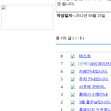
면 됩니다.
작성일자 :
2012년 04월 25일
총
8
의 글 (
1
/
1
)
테스트
8
[선택]
네비게이션으
7
카페안내입니다.
6
주차 안내입니다.
5
사주에 관하여..
4
황매산 산행안내
3
3월 좋은날입니다.
2
홈페이지 오픈합니다
1