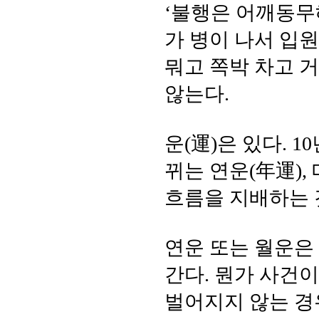
‘불행은 어깨동무
가 병이 나서 입
뭐고 쪽박 차고 
않는다.
운(運)은 있다. 1
뀌는 연운(年運),
흐름을 지배하는 
연운 또는 월운은
간다. 뭔가 사건
벌어지지 않는 경우